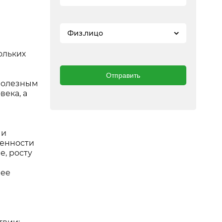
Физ.лицо
ольких
Отправить
 полезным
века, а
 и
венности
е, росту
лее