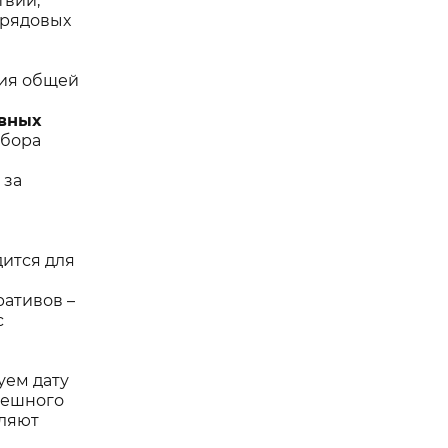
твии;
 рядовых
ния общей
вных
ыбора
 за
ится для
ративов –
с
уем дату
пешного
оляют