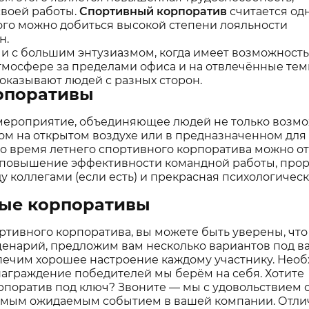
своей работы.
Спортивный корпоратив
считается од
ого можно добиться высокой степени лояльности
н.
 и с большим энтузиазмом, когда имеет возможность
мосфере за пределами офиса и на отвлечённые тем
оказывают людей с разных сторон.
рпоративы
мероприятие, объединяющее людей не только возм
гом на открытом воздухе или в предназначенном для 
о время летнего спортивного корпоратива можно о
 повышение эффективности командной работы, прор
 коллегами (если есть) и прекрасная психологичес
ные корпоративы
ртивного корпоратива, вы можете быть уверены, что
ценарий, предложим вам несколько вариантов под в
спечим хорошее настроение каждому участнику. Нео
награждение победителей мы берём на себя. Хотите
оратив под ключ? Звоните — мы с удовольствием 
самым ожидаемым событием в вашей компании. Отли