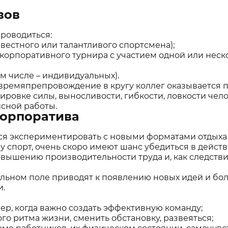
вов
проводиться:
вестного или талантливого спортсмена);
корпоративного турнира с участием одной или неск
ом числе – индивидуальных).
е времяпрепровождение в кругу коллег оказывается
ировке силы, выносливости, гибкости, ловкости чело
исной работы.
корпоратива
ся экспериментировать с новыми форматами отдыха
у спорт, очень скоро имеют шанс убедиться в дейст
вышению производительности труда и, как следстви
больном поле приводят к появлению новых идей и бо
и.
ер, когда важно создать эффективную команду;
о ритма жизни, сменить обстановку, развеяться;