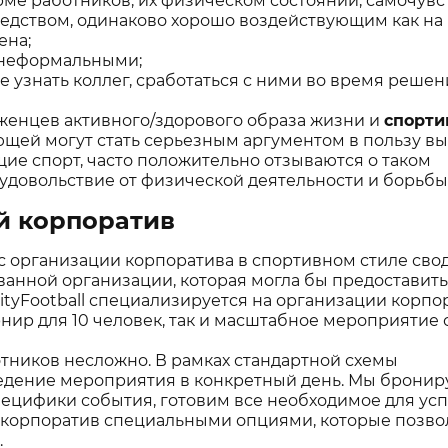
ме работников, их физическом состоянии, самочувс
дством, одинаково хорошо воздействующим как на
ена;
 неформальными;
е узнать коллег, сработаться с ними во время реше
рженцев активного/здорового образа жизни и
спорти
щей могут стать серьезным аргументом в пользу в
щие спорт, часто положительно отзываются о таком
удовольствие от физической деятельности и борьбы
й корпоратив
 организации корпоратива в спортивном стиле свод
анной организации, которая могла бы предоставить
tyFootball специализируется на организации корпо
нир для 10 человек, так и масштабное мероприятие 
отников несложно. В рамках стандартной схемы
ведение мероприятия в конкретный день. Мы бронир
пецифики события, готовим все необходимое для ус
 корпоратив специальными опциями, которые позв
.