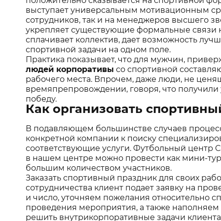
положительно сказывается на спортивной фор
выступает универсальным мотивационным сре
сотрудников, так и на менеджеров высшего зв
укрепляет существующие формальные связи
сплачивает коллектив, дает возможность лучш
спортивной задачи на одном поле.
Практика показывает, что для мужчин, приве
людей корпоративы
со спортивной составляю
рабочего места. Впрочем, даже люди, не ценя
времяпрепровождении, говоря, что получили 
победу.
Как организовать спортивны
В подавляющем большинстве случаев процесс
конкретной компании к поиску специализиров
соответствующие услуги. Футбольный центр Ci
в нашем центре можно провести как мини-тур
большим количеством участников.
Заказать спортивный праздник для своих раб
сотрудничества клиент подает заявку на про
и число, уточняем пожелания относительно с
проведения мероприятия, а также наполняем
решить внутрикорпоративные задачи клиента