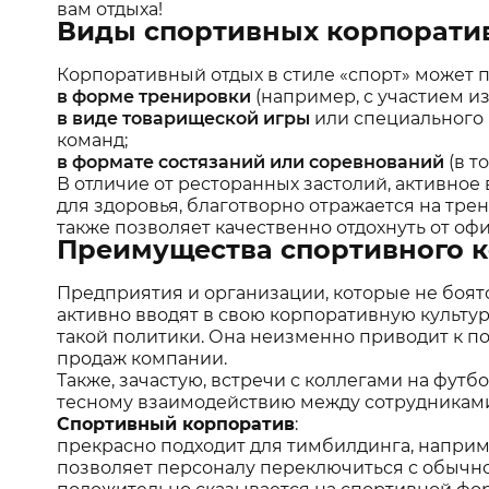
вам отдыха!
Виды спортивных корпорати
Корпоративный отдых в стиле «спорт» может 
в форме тренировки
(например, с участием из
в виде товарищеской игры
или специального 
команд;
в формате состязаний или соревнований
(в т
В отличие от ресторанных застолий, активно
для здоровья, благотворно отражается на трен
также позволяет качественно отдохнуть от оф
Преимущества спортивного 
Предприятия и организации, которые не боят
активно вводят в свою корпоративную культур
такой политики. Она неизменно приводит к по
продаж компании.
Также, зачастую, встречи с коллегами на фут
тесному взаимодействию между сотрудникам
Спортивный корпоратив
:
прекрасно подходит для тимбилдинга, наприм
позволяет персоналу переключиться с обычног