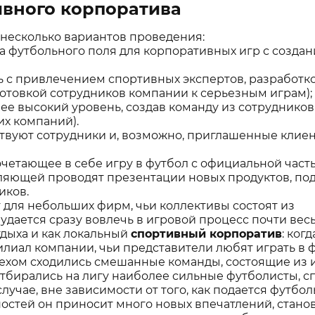
вного корпоратива
 несколько вариантов проведения:
да футбольного поля для корпоративных игр с созда
 с привлечением спортивных экспертов, разработк
товкой сотрудников компании к серьезным играм);
ее высокий уровень, создав команду из сотрудников
их компаний).
твуют сотрудники и, возможно, приглашенные клие
етающее в себе игру в футбол с официальной часть
ляющей проводят презентации новых продуктов, по
иков.
 для небольших фирм, чьи коллективы состоят из
удается сразу вовлечь в игровой процесс почти вес
тдыха и как локальный
спортивный корпоратив
: когд
лиал компании, чьи представители любят играть в ф
спехом сходились смешанные команды, состоящие из 
 отбирались на лигу наиболее сильные футболисты, 
случае, вне зависимости от того, как подается футбо
остей он приносит много новых впечатлений, стано