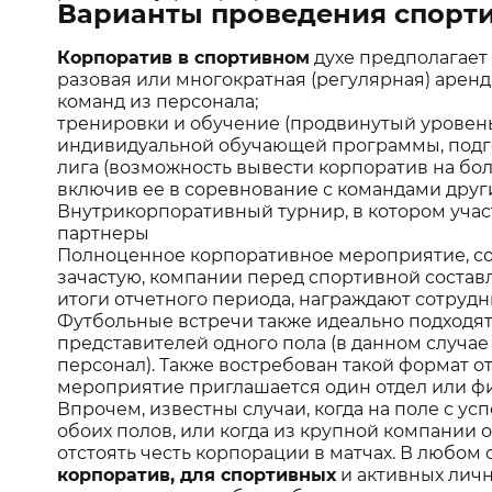
Варианты проведения спорти
Корпоратив в спортивном
духе предполагает
разовая или многократная (регулярная) арен
команд из персонала;
тренировки и обучение (продвинутый уровень
индивидуальной обучающей программы, подго
лига (возможность вывести корпоратив на бол
включив ее в соревнование с командами друг
Внутрикорпоративный турнир, в котором учас
партнеры
Полноценное корпоративное мероприятие, соч
зачастую, компании перед спортивной состав
итоги отчетного периода, награждают сотрудн
Футбольные встречи также идеально подходят
представителей одного пола (в данном случае 
персонал). Также востребован такой формат о
мероприятие приглашается один отдел или фи
Впрочем, известны случаи, когда на поле с у
обоих полов, или когда из крупной компании
отстоять честь корпорации в матчах. В любом 
корпоратив, для спортивных
и активных личн