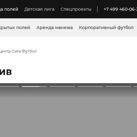
а полей
Детская лига
Спецпроекты
+7 499 460-06-
крытых полей
Аренда манежа
Корпоративный футбол
центр Сити Футбол
ив