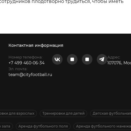
сотрудников плодотворно трудиться, чтобы иметь
Контактная информация
Номер телефона:
Адрес:
+7 499 460-06-34
107076, Мо
Эл. почта:
team@cityfootball.ru
овки для взрослых
Тренировки для детей
Детская футбольна
 зала
Аренда футбольного поля
Аренда футбольного манежа