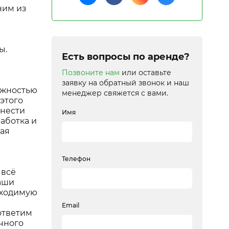
ним из
ы.
Есть вопросы по аренде?
Позвоните нам
или оставьте
заявку на обратный звонок и наш
ожностью
менеджер свяжется с вами.
этого
тнести
Имя
аботка и
кая
Телефон
 всё
аши
бходимую
Email
ответим
чного