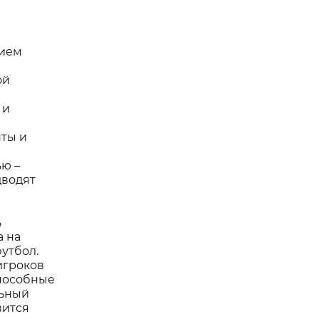
нием
ой
 и
нты и
ю –
дводят
ь
а на
утбол.
игроков
способные
льный
вится