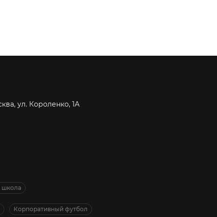
сква, ул. Короленко, 1А
я школа
Корпоративный футбол